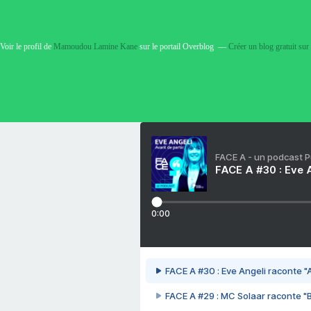
Voir le profil de
Mamoudou Lamine Kane
sur le portail Overblog
Créer un blog gratuit su
FACE A - un podcast 
FACE A #30 : Eve A
0:00
FACE A #30 : Eve Angeli raconte "A
FACE A #29 : MC Solaar raconte "