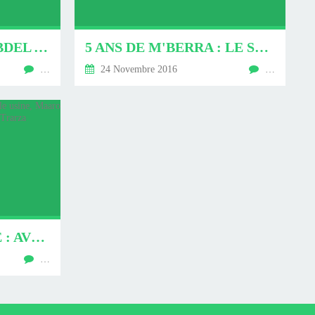
MOHAMED OULD ABDEL AZIZ : UN PRÉSIDENT-NÉRON
5 ANS DE M'BERRA : LE SUCCÈS D'UNE COORDINATION HUMANITAIRE
…
24 Novembre 2016
…
AGROALIMENTAIRE : AVEC UNE NOUVELLE USINE, MAARO NJAWAN PASSE LA VITESSE SUPÉRIEURE AU TRARZA
…