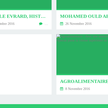
CAMILLE EVRARD, HISTORIENNE-CHERCHEURE SPÉCIALISÉE DANS L'ARMÉE MAURITANIENNE : "UNE ARMÉE SANS MÉRITOCRATIE ET SANS EXEMPLARITÉ DES CHEFS, EST VOUÉE À S'EFFONDRER SUR ELLE-MÊME!"
mbre 2016
…
26 Novembre 2016
8 Novembre 2016