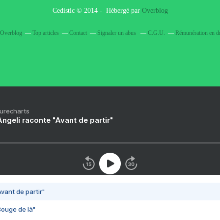
Cedistic © 2014 - Hébergé par
Overblog
r Overblog
Top articles
Contact
Signaler un abus
C.G.U.
Rémunération en dr
Purecharts
ngeli raconte "Avant de partir"
vant de partir"
Bouge de là"