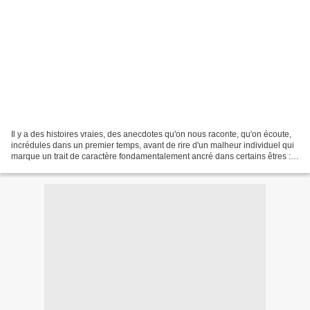
Il y a des histoires vraies, des anecdotes qu'on nous raconte, qu'on écoute,
incrédules dans un premier temps, avant de rire d'un malheur individuel qui
marque un trait de caractère fondamentalement ancré dans certains êtres :
l'avarice. A une des bornes-fontaines...