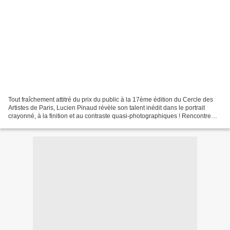
Tout fraîchement attitré du prix du public à la 17ème édition du Cercle des
Artistes de Paris, Lucien Pinaud révèle son talent inédit dans le portrait
crayonné, à la finition et au contraste quasi-photographiques ! Rencontre
avec un œil (et une main !)...