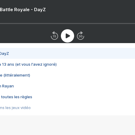
 Battle Royale - DayZ
 DayZ
 a 13 ans (et vous l'avez ignoré)
e (littéralement)
im Rayan
 toutes les règles
s les jeux vidéo
us choquant de Rockstar ? - Le scandale BULLY
e plus moche de Steam