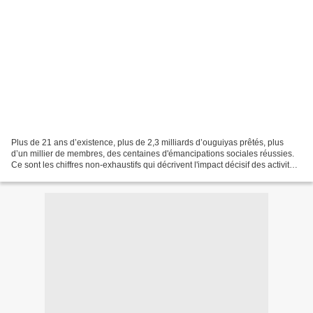
Plus de 21 ans d’existence, plus de 2,3 milliards d’ouguiyas prêtés, plus
d’un millier de membres, des centaines d'émancipations sociales réussies.
Ce sont les chiffres non-exhaustifs qui décrivent l'impact décisif des activités
de microcrédits et épargnes...