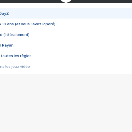
 DayZ
 a 13 ans (et vous l'avez ignoré)
e (littéralement)
im Rayan
 toutes les règles
s les jeux vidéo
us choquant de Rockstar ? - Le scandale BULLY
e plus moche de Steam
du RÊVE tourne au CAUCHEMAR
pendant 8 heures
it… à tort
umiliés par un jeu vidéo