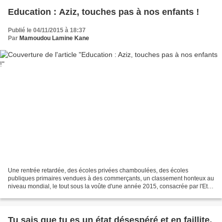
Education : Aziz, touches pas à nos enfants !
Publié le 04/11/2015 à 18:37
Par
Mamoudou Lamine Kane
Une rentrée retardée, des écoles privées chamboulées, des écoles
publiques primaires vendues à des commerçants, un classement honteux au
niveau mondial, le tout sous la voûte d'une année 2015, consacrée par l'Etat,
année de l'Education. Etat des lieux....
Tu sais que tu es un état désespéré et en faillite,