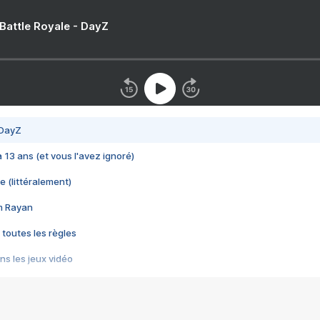
 Battle Royale - DayZ
 DayZ
 a 13 ans (et vous l'avez ignoré)
e (littéralement)
im Rayan
 toutes les règles
s les jeux vidéo
us choquant de Rockstar ? - Le scandale BULLY
e plus moche de Steam